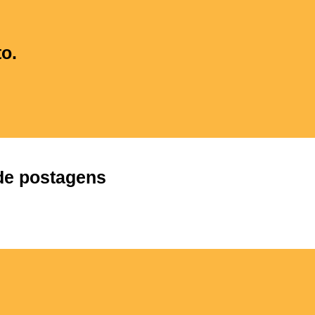
o.
 de postagens