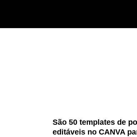
Perfil profis
de 5 minutos!
São 50 templates de p
editáveis no CANVA pa