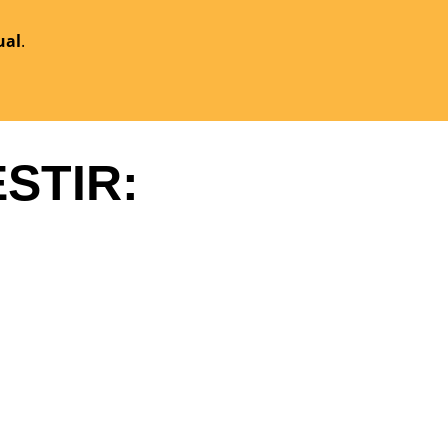
ual
.
STIR: