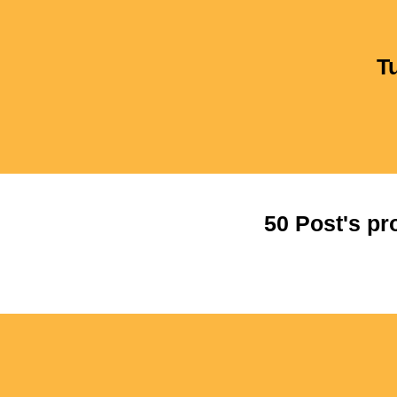
T
50 Post's pr